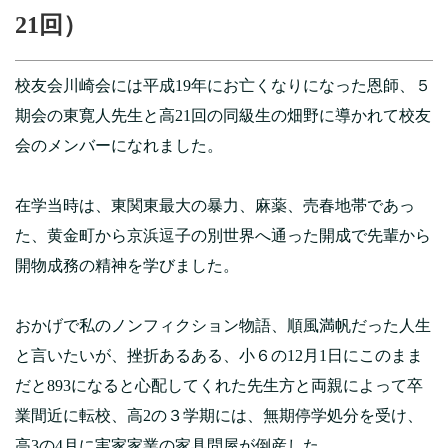
21回）
校友会川崎会には平成19年にお亡くなりになった恩師、５
期会の東寛人先生と高21回の同級生の畑野に導かれて校友
会のメンバーになれました。
在学当時は、東関東最大の暴力、麻薬、売春地帯であっ
た、黄金町から京浜逗子の別世界へ通った開成で先輩から
開物成務の精神を学びました。
おかげで私のノンフィクション物語、順風満帆だった人生
と言いたいが、挫折あるある、小６の12月1日にこのまま
だと893になると心配してくれた先生方と両親によって卒
業間近に転校、高2の３学期には、無期停学処分を受け、
高3の4月に実家家業の家具問屋が倒産した。