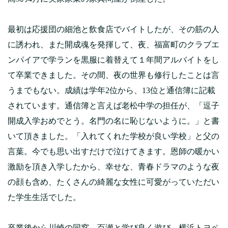
最初は応援団の細池と飲食店でバイトしたが、その筋の人
に誘われ、また開成魂を発揮して、夜、福富町のクラブエ
ンパイアで学ランを黒服に着替えて１年間アルバイトをし
て卒業できました。その間、夜の世界も修行したことは言
うまでもない。成績は学年2位から、13位と通信簿に記載
されています。通信簿と言えば老松中学の担任が、「逗子
開成入学おめでとう。名門の名に恥じないように。」と書
いて頂きました。「入れてくれた学校が良い学校」と父の
言葉。今でも思い出すだけで泣けてきます。恩師の暖かい
激励を頂き入学したから、幸せな、青春ドラマのような夜
の顔も含め、たくさんの綺麗な女性に可愛がっていただい
た学生生活でした。
卒業後から川崎の同窓、百瀬と学び良く遊び、横浜トヨペ