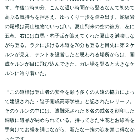
す。午後12時50分、こんな遅い時聞から登るなんて初めて
高ぶる気持ちを押さえ、ゆっくり一歩を踏み出す。蛇紋岩
の尾根は高山植物でいっぱい。夏山到来の空の彼方、左に
五竜、右には白馬・杓子岳が迎えてくれた夏山を満喫しな
がら登る。ラクに歩ける木道を70分も登ると目先に第２ケ
ルンが見え、テントを設営したと思われる場所からは、開
成ケルンが目に飛び込んできた。ガレ場を登ると大きなケ
ルンに辿り着いた。
『この道標は登山者の安全を願う多くの人遠の協力によっ
て建設された・逗子開成高等学校』と記されたレリーフ。
そのケルンの中には、遭難死された６名の戒名を刻印した
銅版に遺品が納められている。持ってきた生花とお線香を
手向けてお経を誦じながら、新たな一掬の涙を禁じ得なか
ったです。