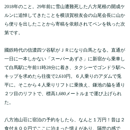
2018年のこと。29年前に雪山遭難死した八方尾根の開成ケ
ルンに追悼してきたことを横須賀校友会の山尾会長に山か
ら便りを出したことから寄稿を依頼されてペンを執った次
第です。
國鉄時代の信濃四ツ谷駅がＪＲになり白馬となる。直通が
一日に一本しかない「スーパーあずさ」に新宿から乗車し
て白馬駅に午前11時28分に着き、タクシーでゴンドラ駅へ
キップを求めたら往復で2,610円。６人乗りのアダムで兎
平に。そこから４人乗りリフトに乗換え、鎌池の脇を通り
２ツ目のリフトで、標高1,680メートルまで運び上げられ
た。
八方池山荘に宿泊の予約をしたら、なんと１万円！昔は２
食付８００円でここに泊まった憶えがあり、隔世の感で